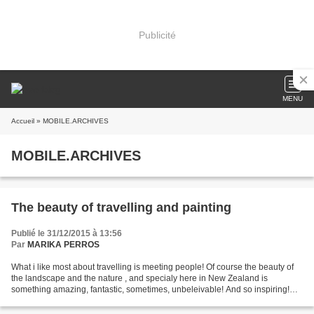
Publicité
MENU
Accueil
» MOBILE.ARCHIVES
MOBILE.ARCHIVES
The beauty of travelling and painting
Publié le 31/12/2015 à 13:56
Par
MARIKA PERROS
What i like most about travelling is meeting people! Of course the beauty of
the landscape and the nature , and specialy here in New Zealand is
something amazing, fantastic, sometimes, unbeleivable! And so inspiring!
But the people are the soul of the...