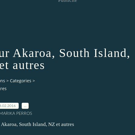
Publicité
sur Akaroa, South Island,
et autres
ons
>
Categories
>
tres
8.02.2016
…
 MARIKA PERROS