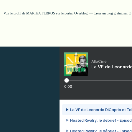
Voir le profil de
MARIKA PERROS
sur le portail Overblog
Créer un blog gratuit sur O
AlloCiné
La VF de Leonardo
0:00
La VF de Leonardo DiCaprio et To
Heated Rivalry, le débrief - Episod
Heated Rivalry, le débrief - Episod